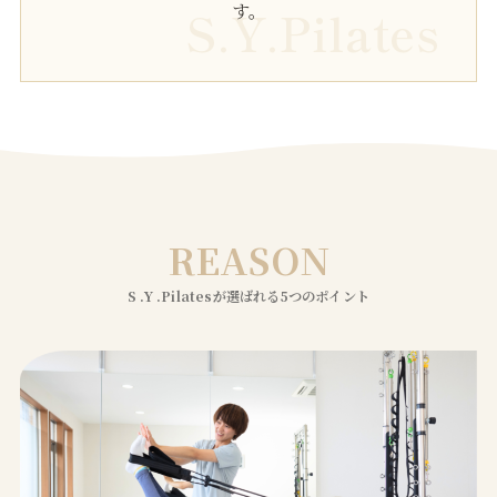
す。
S.Y.Pilates
REASON
S .Y .Pilatesが選ばれる5つのポイント